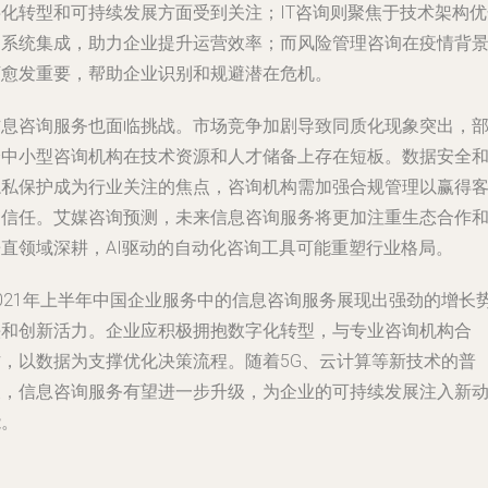
字化转型和可持续发展方面受到关注；IT咨询则聚焦于技术架构优
和系统集成，助力企业提升运营效率；而风险管理咨询在疫情背
下愈发重要，帮助企业识别和规避潜在危机。
信息咨询服务也面临挑战。市场竞争加剧导致同质化现象突出，
分中小型咨询机构在技术资源和人才储备上存在短板。数据安全
隐私保护成为行业关注的焦点，咨询机构需加强合规管理以赢得
户信任。艾媒咨询预测，未来信息咨询服务将更加注重生态合作
垂直领域深耕，AI驱动的自动化咨询工具可能重塑行业格局。
2021年上半年中国企业服务中的信息咨询服务展现出强劲的增长
头和创新活力。企业应积极拥抱数字化转型，与专业咨询机构合
作，以数据为支撑优化决策流程。随着5G、云计算等新技术的普
及，信息咨询服务有望进一步升级，为企业的可持续发展注入新
能。